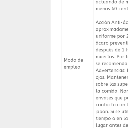
Inscríbete al b
actuando de m
menos 40 cent
informativ
Acción Anti-ác
Para los últimos lanzamientos 
aproximadamen
noticias
uniforme por 
ácaro preventi
después de 1 h
muertos. Por 
Modo de
se recomienda 
empleo
Advertencias: 
ojos. Mantener
sobre las supe
la comida. Non
envases que p
contacto con 
jabón. Si se u
tiempo o en la
lugar antes de