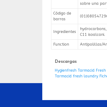
sobre una par
Código de
(01)0805472
barras
hydrocarbons, 
Ingredientes
C11 isoalcani.
Function
Antipolillas/A
Descargas
Hygienfresh Tarmacid Fresh
Tarmacid fresh laundry Fich