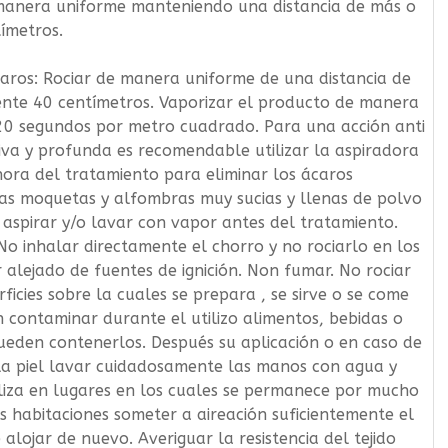
oletín
anera uniforme manteniendo una distancia de más o
ímetros.
o
aros: Rociar de manera uniforme de una distancia de
de productos y
te 40 centímetros. Vaporizar el producto de manera
20 segundos por metro cuadrado. Para una acción anti
va y profunda es recomendable utilizar la aspiradora
ora del tratamiento para eliminar los ácaros
las moquetas y alfombras muy sucias y llenas de polvo
aspirar y/o lavar con vapor antes del tratamiento.
No inhalar directamente el chorro y no rociarlo en los
 alejado de fuentes de ignición. Non fumar. No rociar
rficies sobre la cuales se prepara , se sirve o se come
 contaminar durante el utilizo alimentos, bebidas o
ueden contenerlos. Después su aplicación o en caso de
la piel lavar cuidadosamente las manos con agua y
tiliza en lugares en los cuales se permanece por mucho
s habitaciones someter a aireación suficientemente el
 alojar de nuevo. Averiguar la resistencia del tejido