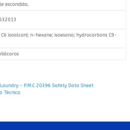
te escondida.
9632013
C6 isoalcani; n-hexane; isoesano; hydrocarbons C9-
ntiácaros
 Laundry - P.M.C 20396 Safety Data Sheet
a Técnica