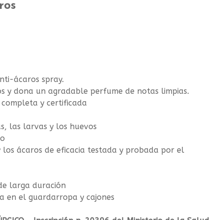
Estoy de acuerdo con los
ros
Términos y condiciones
y los
Polít
de privacidad
nti-ácaros spray.
aros y dona un agradable perfume de notas limpias.
 completa y certificada
s, las larvas y los huevos
vo
y los ácaros de eficacia testada y probada por el
 de larga duración
pa en el guardarropa y cajones