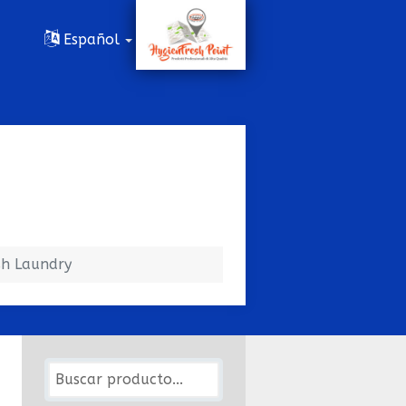
Español
va y
imas
sh Laundry