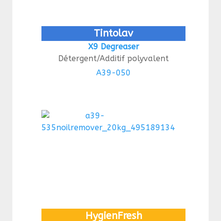
Tintolav
X9 Degreaser
Détergent/Additif polyvalent
A39-050
HygienFresh