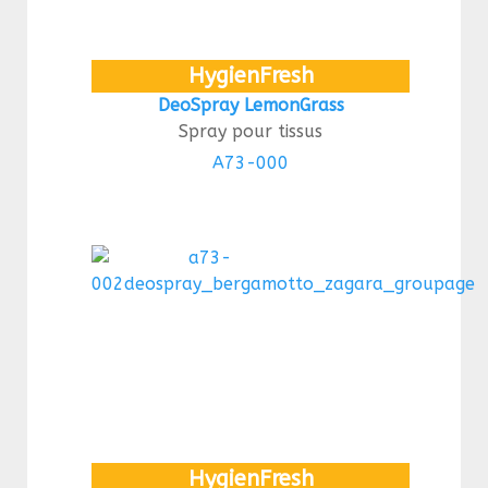
HygienFresh
DeoSpray LemonGrass
Spray pour tissus
A73-000
HygienFresh