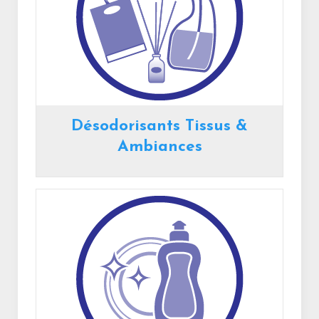
Désodorisants Tissus &
Ambiances